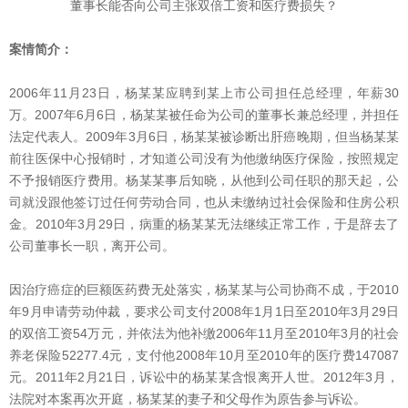
董事长能否向公司主张双倍工资和医疗费损失？
案情简介：
2006年11月23日，杨某某应聘到某上市公司担任总经理，年薪30
万。2007年6月6日，杨某某被任命为公司的董事长兼总经理，并担任
法定代表人。2009年3月6日，杨某某被诊断出肝癌晚期，但当杨某某
前往医保中心报销时，才知道公司没有为他缴纳医疗保险，按照规定
不予报销医疗费用。杨某某事后知晓，从他到公司任职的那天起，公
司就没跟他签订过任何劳动合同，也从未缴纳过社会保险和住房公积
金。2010年3月29日，病重的杨某某无法继续正常工作，于是辞去了
公司董事长一职，离开公司。
因治疗癌症的巨额医药费无处落实，杨某某与公司协商不成，于2010
年9月申请劳动仲裁，要求公司支付2008年1月1日至2010年3月29日
的双倍工资54万元，并依法为他补缴2006年11月至2010年3月的社会
养老保险52277.4元，支付他2008年10月至2010年的医疗费147087
元。2011年2月21日，诉讼中的杨某某含恨离开人世。2012年3月，
法院对本案再次开庭，杨某某的妻子和父母作为原告参与诉讼。