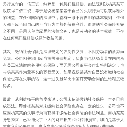
另行支付的一倍工资，纯粹是一种惩罚性赔偿。如法院判决杨某某可
以获得二倍工资，等于是说杨某某基于自己的失职行为可以获得额外
的利益。在任何国家的法律中，都有一条不言自明的基本规则，任何
人都不应当因自己的不当行为而额外获得利益。而缴纳社会保险则完
全不同，是用人单位应尽的法律义务，也是劳动者的基本权益，不存
在任何惩罚性赔偿或额外收益问题。
其次，缴纳社会保险是法律规定的强制性义务，不因劳动者的放弃而
免除。公司相关部门应当按照法律规定，负责为包括杨某某在内的所
有员工依法缴纳各项社会保险，而无需公司董事会作出特别决定，也
与杨某某作为董事长的职权无关。如果说杨某某对自己没有缴纳社会
保险也存在失职的话，这一过失显然比未签订劳动合同的过错程度轻
得多。
最后，从利益衡平的角度来说，公司未依法缴纳社会保险，本身已构
成违法。即使杨某某对未缴纳社会保险也存在一定的过失，公司也不
应因杨某某的失职行为而获得不缴纳社会保险的非法利益。而杨某某
身患癌症，已经遭受了巨大的财产损失和和精神损害，哪怕是基于人
道主义和公平原则，也应当由公司适当赔偿杨某某的医疗费损失。