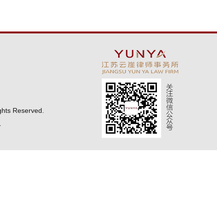
ghts Reserved.
络